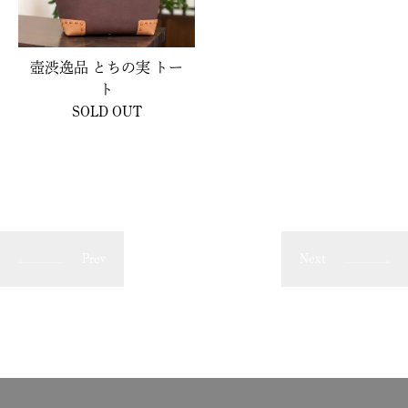
壺渋逸品 とちの実 トー
ト
SOLD OUT
Prev
Next