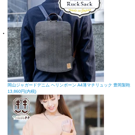
岡山ジャガードデニム ヘリンボーン A4薄マチリュック 豊岡製鞄
13,860円(内税)