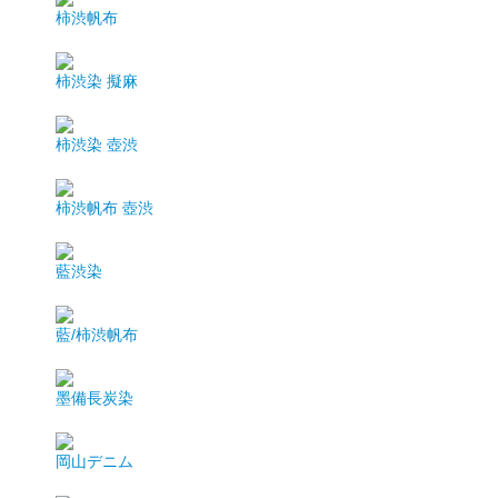
柿渋帆布
柿渋染 擬麻
柿渋染 壺渋
柿渋帆布 壺渋
藍渋染
藍/柿渋帆布
墨備長炭染
岡山デニム