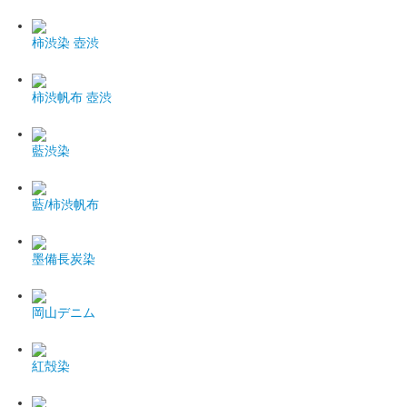
柿渋染 壺渋
柿渋帆布 壺渋
藍渋染
藍/柿渋帆布
墨備長炭染
岡山デニム
紅殻染