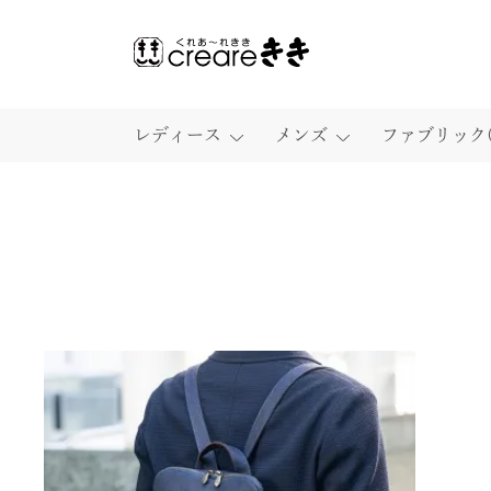
レディース
メンズ
ファブリック(
ショルダーバッグ
ショルダーバッグ
ファブリック（生地）
壺渋逸品
ケア製品
ポシェット
リュック／ボストン
柿渋染 擬麻
財布
藍渋染
岡山デニム