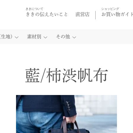
ききについて
ショッピング
ききの伝えたいこと
直営店
お買い物ガイ
生地)
素材別
その他
トートバッグ
トートバッグ
柿渋染
マスク
藍/柿渋帆布
リュック
帽子
柿渋染 壺渋
藍/柿渋帆布
紅殻染