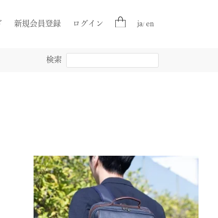
ド
新規会員登録
ログイン
ja
en
/
検索
ボディバッグ
ボディバッグ
柿渋帆布
帽子
財布
柿渋帆布 壺渋
墨備長炭染
京都宇治茶染