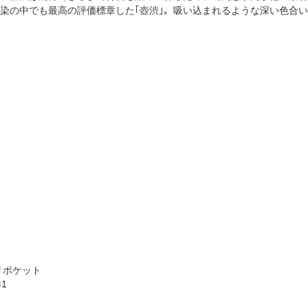
染の中でも最高の評価標章した｢壺渋｣。吸い込まれるような深い色合い
リポケット
1