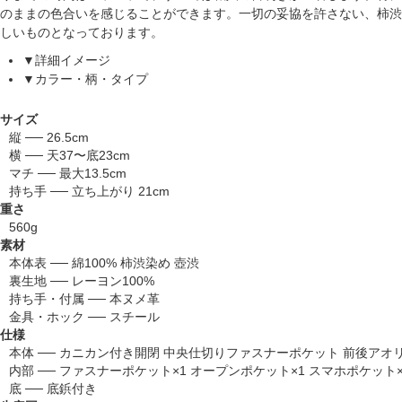
のままの色合いを感じることができます。一切の妥協を許さない、柿渋
しいものとなっております。
▼詳細イメージ
▼カラー・柄・タイプ
サイズ
縦 ── 26.5cm
横 ── 天37〜底23cm
マチ ── 最大13.5cm
持ち手 ── 立ち上がり 21cm
重さ
560g
素材
本体表 ── 綿100% 柿渋染め 壺渋
裏生地 ── レーヨン100%
持ち手・付属 ── 本ヌメ革
金具・ホック ── スチール
仕様
本体 ── カニカン付き開閉 中央仕切りファスナーポケット 前後アオ
内部 ── ファスナーポケット×1 オープンポケット×1 スマホポケット×
底 ── 底鋲付き