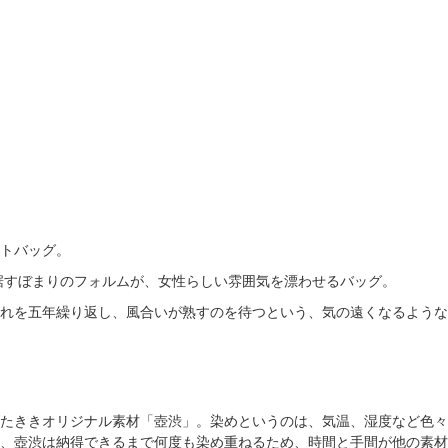
トバッグ。
、裾すぼまりのフォルムが、女性らしい雰囲気を漂わせるバッグ。
れを五年繰り返し、風合いが熟すのを待つという、気の遠くなるような
たききオリジナル素材「壺渋」。染めというのは、気温、湿度など色々
、壺渋は納得できるまで何度も染め重ねるため、時間と手間が他の素材