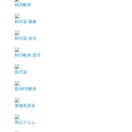
柿渋帆布
柿渋染 擬麻
柿渋染 壺渋
柿渋帆布 壺渋
藍渋染
藍/柿渋帆布
墨備長炭染
岡山デニム