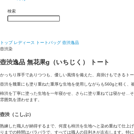
検索
トップ
レディース トートバッグ
壺渋逸品
壺渋染
壺渋逸品 無花果g（いちじく） トート
かっちり厚手でありつつも、優しい風情を備えた、肩掛けもできるトー
壺渋を幾重にも塗り重ねた重厚な生地を使用しながらも560gと軽く
柿渋を丁寧に塗った生地を一年寝かせ、さらに塗り重ねては寝かせ…そ
雰囲気を漂わせます。
壺渋（こしぶ）
熟練した職人が納得するまで、何度も柿渋を生地へと染め重ねて仕上げ
りまでの時間はバラバラで、すべては職人の目利きが左右します。特に