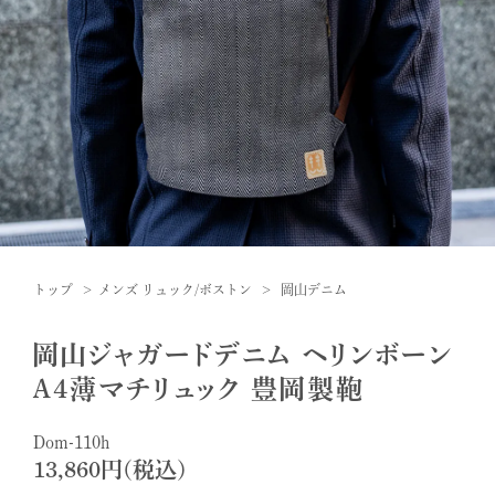
トップ
メンズ リュック/ボストン
岡山デニム
岡山ジャガードデニム ヘリンボーン
A4薄マチリュック 豊岡製鞄
Dom-110h
13,860円(税込)