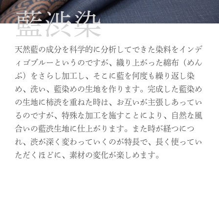
藍渋染
天然藍の成分を科学的に分析してできた染料をインデ
ィゴブルーというのですが、織り上がった綿布（めん
ぷ）をさらし加工し、そこに藍を何度も繰り返し染
め、洗い、藍染めの生地を作ります。完成した藍染め
の生地に柿渋を重ねた時は、お互いが主張しあってい
るのですが、特殊な加工を施すことにより、自然な風
合いの藍渋生地に仕上がります。また時が経つにつ
れ、渋が深く変わっていくのが特長で、長く使ってい
ただくほどに、素材の変化が楽しめます。