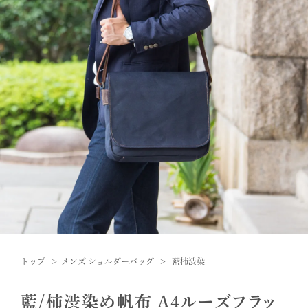
トップ
メンズ ショルダーバッグ
藍柿渋染
藍/柿渋染め帆布 A4ルーズフラッ