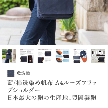
藍渋染
藍/柿渋染め帆布 A4ルーズフラッ
プショルダー
日本最大の鞄の生産地、豊岡製鞄