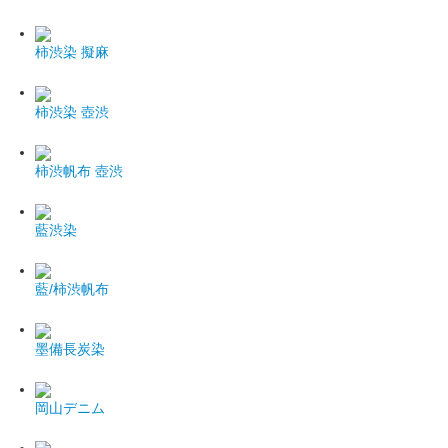
柿渋染 擬麻
柿渋染 壺渋
柿渋帆布 壺渋
藍渋染
藍/柿渋帆布
墨備長炭染
岡山デニム