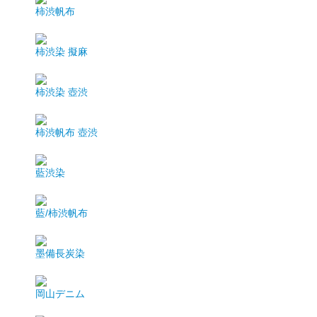
柿渋帆布
柿渋染 擬麻
柿渋染 壺渋
柿渋帆布 壺渋
藍渋染
藍/柿渋帆布
墨備長炭染
岡山デニム