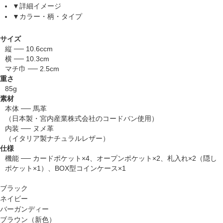
▼詳細イメージ
▼カラー・柄・タイプ
サイズ
縦 ── 10.6ccm
横 ── 10.3cm
マチ巾 ── 2.5cm
重さ
85g
素材
本体 ── 馬革
（日本製・宮内産業株式会社のコードバン使用）
内装 ── ヌメ革
（イタリア製ナチュラルレザー）
仕様
機能 ── カードポケット×4、オープンポケット×2、札入れ×2（隠し
ポケット×1）、BOX型コインケース×1
ブラック
ネイビー
バーガンディー
ブラウン（新色）