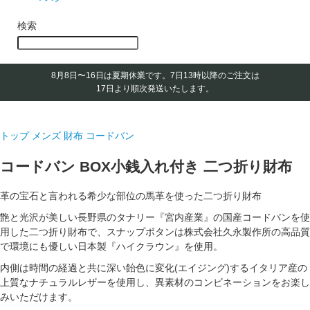
検索
8月8日〜16日は夏期休業です。
7日13時以降のご注文は
17日より順次発送いたします。
トップ
メンズ 財布
コードバン
コードバン BOX小銭入れ付き 二つ折り財布
革の宝石と言われる希少な部位の馬革を使った二つ折り財布
艶と光沢が美しい長野県のタナリー『宮内産業』の国産コードバンを使
用した二つ折り財布で、スナップボタンは株式会社久永製作所の高品質
で環境にも優しい日本製『ハイクラウン』を使用。
内側は時間の経過と共に深い飴色に変化(エイジング)するイタリア産の
上質なナチュラルレザーを使用し、異素材のコンビネーションをお楽し
みいただけます。