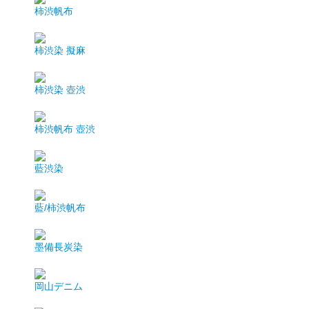
柿渋帆布
柿渋染 擬麻
柿渋染 壺渋
柿渋帆布 壺渋
藍渋染
藍/柿渋帆布
墨備長炭染
岡山デニム