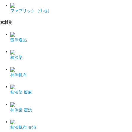
ファブリック（生地）
素材別
壺渋逸品
柿渋染
柿渋帆布
柿渋染 擬麻
柿渋染 壺渋
柿渋帆布 壺渋