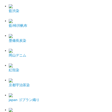
藍渋染
藍/柿渋帆布
墨備長炭染
岡山デニム
紅殻染
京都宇治茶染
japan
ゴブラン織り