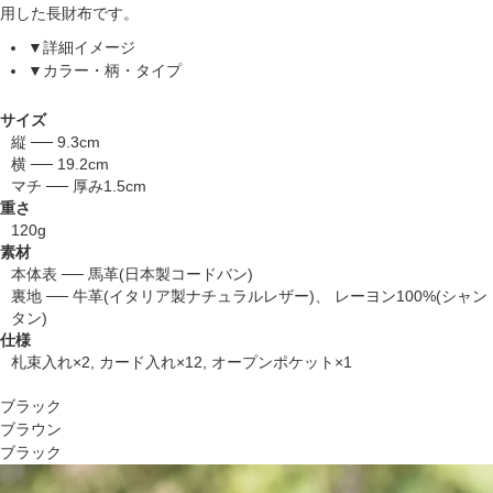
用した長財布です。
▼詳細イメージ
▼カラー・柄・タイプ
サイズ
縦 ── 9.3cm
横 ── 19.2cm
マチ ── 厚み1.5cm
重さ
120g
素材
本体表 ── 馬革(日本製コードバン)
裏地 ── 牛革(イタリア製ナチュラルレザー)、 レーヨン100%(シャン
タン)
仕様
札束入れ×2, カード入れ×12, オープンポケット×1
ブラック
ブラウン
ブラック