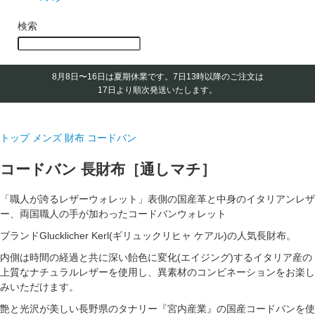
検索
8月8日〜16日は夏期休業です。
7日13時以降のご注文は
17日より順次発送いたします。
トップ
メンズ 財布
コードバン
コードバン 長財布［通しマチ］
「職人が誇るレザーウォレット」表側の国産革と中身のイタリアンレザ
ー、両国職人の手が加わったコードバンウォレット
ブランドGlucklicher Kerl(ギリュックリヒャ ケアル)の人気長財布。
内側は時間の経過と共に深い飴色に変化(エイジング)するイタリア産の
上質なナチュラルレザーを使用し、異素材のコンビネーションをお楽し
みいただけます。
艶と光沢が美しい長野県のタナリー『宮内産業』の国産コードバンを使