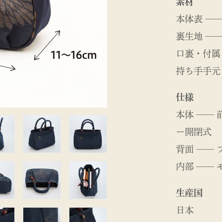
素材
本体表 ──
裏生地 ── 
口裏・付属
持ち手手元
仕様
本体 ──
ー開閉式
背面 ──
内部 ──
生産国
日本