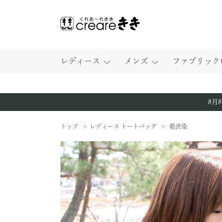
レディース
メンズ
ファブリック(
ショルダーバッグ
ショルダーバッグ
ファブリック（生地）
壺渋逸品
ケア製品
8月
トップ
レディース トートバッグ
藍渋染
ポシェット
リュック／ボストン
柿渋染 擬麻
財布
藍渋染
岡山デニム