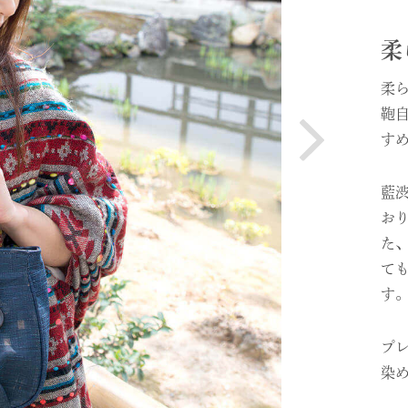
柔
コードバン
柔
鞄
す
藍
お
た
て
す
プ
染