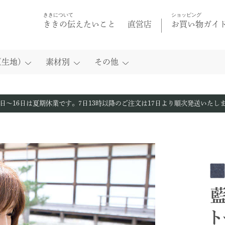
ききについて
ショッピング
ききの伝えたいこと
直営店
お買い物ガイ
生地)
素材別
その他
トートバッグ
トートバッグ
柿渋染
マスク
8日〜16日は夏期休業です。
7日13時以降のご注文は
17日より順次発送いたし
リュック
帽子
柿渋染 壺渋
藍/柿渋帆布
ト
紅殻染