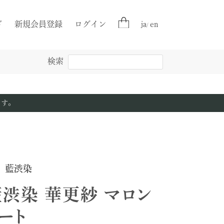
ド
新規会員登録
ログイン
ja
en
/
検索
ボディバッグ
ボディバッグ
柿渋帆布
ます。
帽子
財布
柿渋帆布 壺渋
藍渋染
墨備長炭染
藍渋染 華更紗 マロン
ート
京都宇治茶染