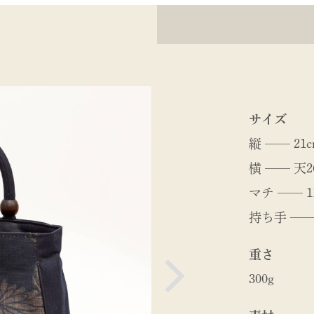
サイズ
縦 ── 21c
横 ── 天2
マチ ── 1
持ち手 ──
重さ
300g