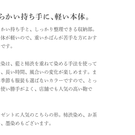
らかい持ち手に、軽い本体。
Cat chaton
らかい持ち手と、しっかり整理できる収納部。
自体が軽いので、重いかばんが苦手な方におす
めです。
渋染は、藍と柿渋を重ねて染める手法を使って
り、長い時間、風合いの変化が楽しめます。ま
、季節も服装も選ばないカラーですので、とっ
も使い勝手がよく、店舗でも人気の高い鞄で
。
レゼントに人気のこちらの形。柿渋染め、お茶
め、墨染めもございます。