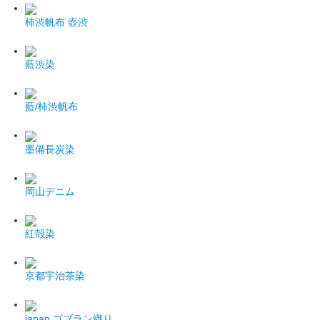
柿渋帆布 壺渋
藍渋染
藍/柿渋帆布
墨備長炭染
岡山デニム
紅殻染
京都宇治茶染
japan
ゴブラン織り