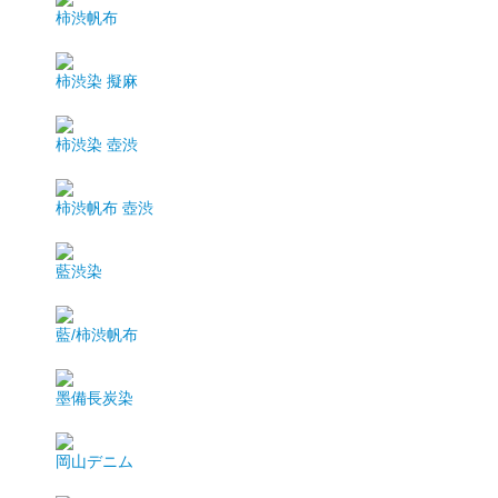
柿渋帆布
柿渋染 擬麻
柿渋染 壺渋
柿渋帆布 壺渋
藍渋染
藍/柿渋帆布
墨備長炭染
岡山デニム