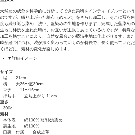
天然藍の成分を科学的に分析してできた染料をインディゴブルーという
のですが、織り上がった綿布（めんぷ）をさらし加工し、そこに藍を何
度も繰り返し染め、洗い、藍染めの生地を作ります。完成した藍染めの
生地に柿渋を重ねた時は、お互いが主張しあっているのですが、特殊な
加工を施すことにより、自然な風合いの藍渋生地に仕上がります。また
時が経つにつれ、渋が深く変わっていくのが特長で、長く使っていただ
くほどに、素材の変化が楽しめます。
▼詳細イメージ
サイズ
縦 ── 21cm
横 ── 天26〜底30cm
マチ ── 11〜16cm
持ち手 ── 立ち上がり 11cm
重さ
300g
素材
本体表 ── 綿100% 藍/柿渋染め
裏生地 ── 綿100%
口裏・付属 ── 合成皮革