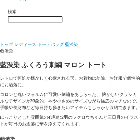
検索
トップ
レディース トートバッグ
藍渋染
藍渋染
藍渋染 ふくろう刺繍 マロン トート
レトロで何処か懐かしく心癒される形。お着物は勿論、お洋服で個性的
にお洒落に。
コロンと丸いフォルムに可愛い刺繍をあしらった、 懐かしいクラシカ
ルなデザインが印象的。やや小さめのサイズながら幅広のマチなので、
手帳や長財布など毎日持ち歩きたいアイテムもしっかり収納できます。
ほっこりとした雰囲気の心和む2羽のフクロウちゃんと三日月のイラス
トが毎日のお洒落に華を添えてくれます。
藍渋染