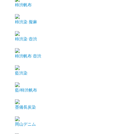
柿渋帆布
柿渋染 擬麻
柿渋染 壺渋
柿渋帆布 壺渋
藍渋染
藍/柿渋帆布
墨備長炭染
岡山デニム