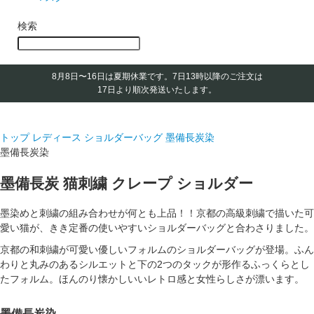
検索
8月8日〜16日は夏期休業です。
7日13時以降のご注文は
17日より順次発送いたします。
トップ
レディース ショルダーバッグ
墨備長炭染
墨備長炭染
墨備長炭 猫刺繍 クレープ ショルダー
墨染めと刺繍の組み合わせが何とも上品！！京都の高級刺繍で描いた可
愛い猫が、きき定番の使いやすいショルダーバッグと合わさりました。
京都の和刺繍が可愛い優しいフォルムのショルダーバッグが登場。ふん
わりと丸みのあるシルエットと下の2つのタックが形作るふっくらとし
たフォルム。ほんのり懐かしいいレトロ感と女性らしさが漂います。
墨備長炭染