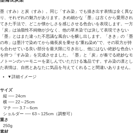
墨（すみ）と炭（すみ）。同じ「すみ染」でも描き出す表情は全く異な
り、それぞれの魅力があります。きめ細かな「墨」は古くから愛用され
てきた手法で、どこか懐かしさを感じさせる色合いを表現します。一方
「炭」は油脂性不純物が少なく、他の草木染では決して表現できない
「墨」とはまた違った不思議な風合いを醸し出します。「きき」の「墨
の布」は墨汁で染めてから備長炭を乗せる“重ね染め”で、その双方が持
ち合わせている良い部分を最大限に引き出し、他にはない絶妙な色合い
を持つ「すみ染」を完成させました。「墨」と「炭」が奏でる絶妙なモ
ノトーンのハーモニーを楽しんでいただける逸品です。すみ染の凛とし
た表情は、自然とあなたに気品を与えてくれること間違いありません。
▼詳細イメージ
サイズ
縦 ── 24cm
横 ── 22～25cm
マチ ── 3.7～6cm
ショルダー ── 63～125cm（調整可）
重さ
250g
素材