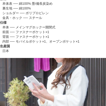
本体表 ── 綿100% 墨/備長炭染め
裏生地 ── 綿100%
ショルダー ── ポリプロピレン
金具・ホック ── スチール
仕様
本体 ── メインマグホックー開閉式
前面 ── ファスナーポケット×1
背面 ── ファスナーポケット×1
内部 ── モバイルポケット×1、オープンポケット×1
生産国
日本