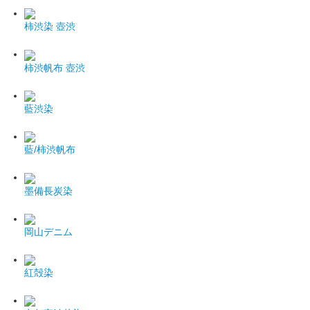
柿渋染 壺渋
柿渋帆布 壺渋
藍渋染
藍/柿渋帆布
墨備長炭染
岡山デニム
紅殻染