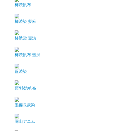
柿渋帆布
柿渋染 擬麻
柿渋染 壺渋
柿渋帆布 壺渋
藍渋染
藍/柿渋帆布
墨備長炭染
岡山デニム