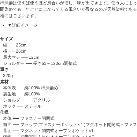
柿渋染は使えば使うほど風合いが増し、味が出てきます。使う人によっ
間染めても、年ごとに上がってくる風合いが異なるのが天然染料である
地にはございます。
▼詳細イメージ
サイズ
縦 ── 25cm
横 ── 26cm
最大マチ ── 12cm
ショルダー ── 長さ63～120cm調整式
重さ
320g
素材
本体表 ── 綿100% 柿渋染め
裏生地 ── 綿100%
ショルダー ── アクリル
ホック ── スチール
仕様
本体 ── ファスナー開閉式
前面 ── フラップ(ファスナーポケット×１)マグネット開閉式＋ファ
背面 ── マグネット開閉式オープンポケット×1
内部 ── 携帯電話入れ付きオープンポケット×２