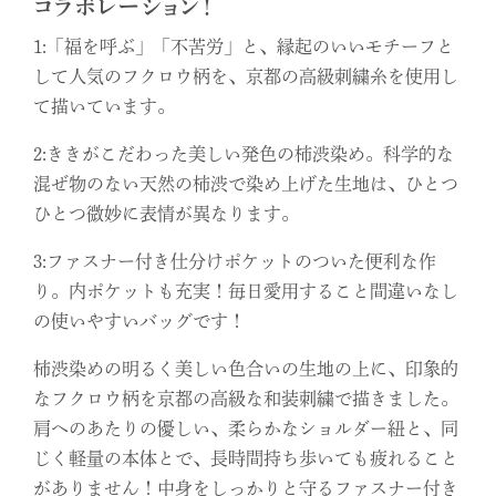
コラボレーション！
1:「福を呼ぶ」「不苦労」と、縁起のいいモチーフと
して人気のフクロウ柄を、京都の高級刺繍糸を使用し
て描いています。
2:ききがこだわった美しい発色の柿渋染め。科学的な
混ぜ物のない天然の柿渋で染め上げた生地は、ひとつ
ひとつ微妙に表情が異なります。
3:ファスナー付き仕分けポケットのついた便利な作
り。内ポケットも充実！毎日愛用すること間違いなし
の使いやすいバッグです！
柿渋染めの明るく美しい色合いの生地の上に、印象的
なフクロウ柄を京都の高級な和装刺繍で描きました。
肩へのあたりの優しい、柔らかなショルダー紐と、同
じく軽量の本体とで、長時間持ち歩いても疲れること
がありません！中身をしっかりと守るファスナー付き