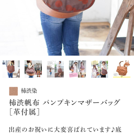
柿渋染
柿渋帆布 パンプキンマザーバッグ
［革付属］
出産のお祝いに大変喜ばれています♪底