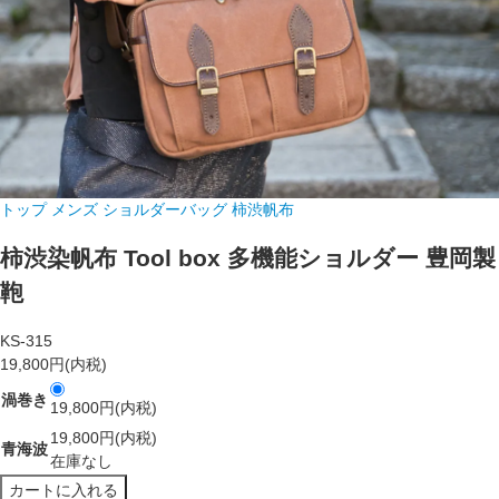
トップ
メンズ ショルダーバッグ
柿渋帆布
柿渋染帆布 Tool box 多機能ショルダー 豊岡製
鞄
KS-315
19,800円(内税)
渦巻き
19,800円(内税)
19,800円(内税)
青海波
在庫なし
カートに入れる