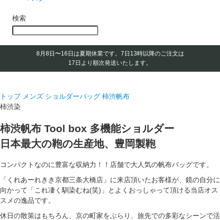
検索
8月8日〜16日は夏期休業です。
7日13時以降のご注文は
17日より順次発送いたします。
トップ
メンズ ショルダーバッグ
柿渋帆布
柿渋染
柿渋帆布 Tool box 多機能ショルダー
日本最大の鞄の生産地、豊岡製鞄
コンパクトなのに豊富な収納力！！店舗で大人気の帆布バッグです。
「くれあーれきき京都三条大橋店」に来店頂いたお客様が、鏡の自分に
向かって「これ凄く馴染むね(笑)」とよくおっしゃって頂ける当店オス
スメの逸品です。
休日の散策はもちろん、京の町家をぶらり、旅先での多彩なシーンで活