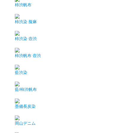
柿渋帆布
柿渋染 擬麻
柿渋染 壺渋
柿渋帆布 壺渋
藍渋染
藍/柿渋帆布
墨備長炭染
岡山デニム