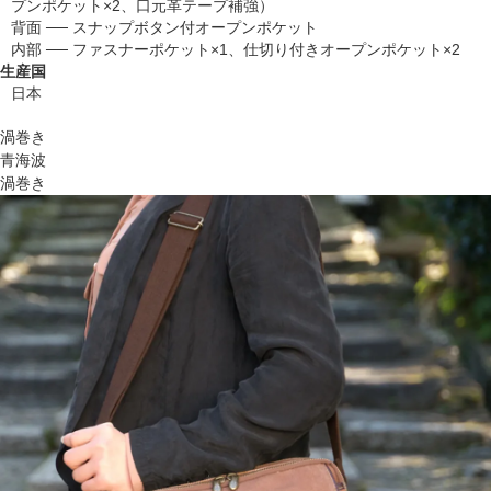
プンポケット×2、口元革テープ補強）
背面 ── スナップボタン付オープンポケット
内部 ── ファスナーポケット×1、仕切り付きオープンポケット×2
生産国
日本
渦巻き
青海波
渦巻き