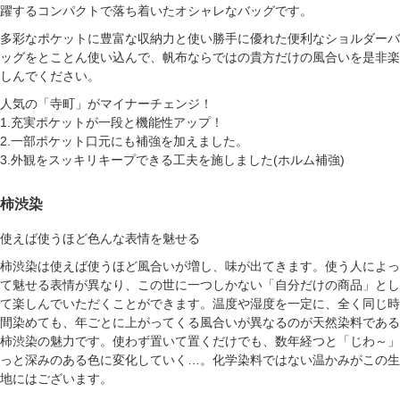
躍するコンパクトで落ち着いたオシャレなバッグです。
多彩なポケットに豊富な収納力と使い勝手に優れた便利なショルダーバ
ッグをとことん使い込んで、帆布ならではの貴方だけの風合いを是非楽
しんでください。
人気の「寺町」がマイナーチェンジ！
1.充実ポケットが一段と機能性アップ！
2.一部ポケット口元にも補強を加えました。
3.外観をスッキリキープできる工夫を施しました(ホルム補強)
柿渋染
使えば使うほど色んな表情を魅せる
柿渋染は使えば使うほど風合いが増し、味が出てきます。使う人によっ
て魅せる表情が異なり、この世に一つしかない「自分だけの商品」とし
て楽しんでいただくことができます。温度や湿度を一定に、全く同じ時
間染めても、年ごとに上がってくる風合いが異なるのが天然染料である
柿渋染の魅力です。使わず置いて置くだけでも、数年経つと「じわ～」
っと深みのある色に変化していく…。化学染料ではない温かみがこの生
地にはございます。