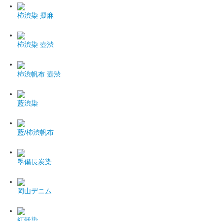
柿渋染 擬麻
柿渋染 壺渋
柿渋帆布 壺渋
藍渋染
藍/柿渋帆布
墨備長炭染
岡山デニム
紅殻染