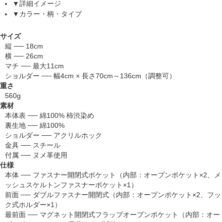
▼詳細イメージ
▼カラー・柄・タイプ
サイズ
縦 ── 18cm
横 ── 26cm
マチ ── 最大11cm
ショルダー ── 幅4cm × 長さ70cm～136cm（調整可）
重さ
560g
素材
本体表 ── 綿100% 柿渋染め
裏生地 ── 綿100%
ショルダー ── アクリルホック
金具 ── スチール
付属 ── ヌメ革使用
仕様
本体 ── ファスナー開閉式ポケット（内部：オープンポケット×2、メ
ッシュスケルトンファスナーポケット×1）
前面 ── ダブルファスナー開閉式（内部：オープンポケット×2、フッ
ク式ホルダー×1）
最前面 ── マグネット開閉式フラップオープンポケット（内部：オー