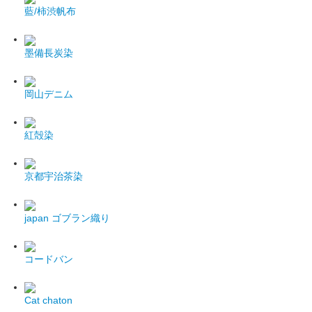
藍/柿渋帆布
墨備長炭染
岡山デニム
紅殻染
京都宇治茶染
japan
ゴブラン織り
コードバン
Cat chaton