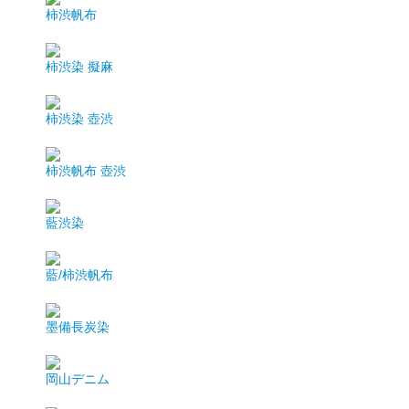
柿渋帆布
柿渋染 擬麻
柿渋染 壺渋
柿渋帆布 壺渋
藍渋染
藍/柿渋帆布
墨備長炭染
岡山デニム